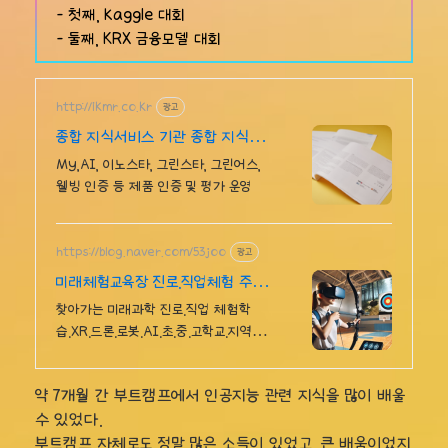
- 첫째, kaggle 대회
- 둘째, KRX 금융모델 대회
http://ikmr.co.kr
광고
종합 지식서비스 기관 종합 지식서
비스 기관
My,AI, 이노스타, 그린스타, 그린어스,
웰빙 인증 등 제품 인증 및 평가 운영
https://blog.naver.com/53joo
광고
미래체험교육장 진로.직업체험 주말
상담 가능 1:1교육
찾아가는 미래과학 진로.직업 체험학
습.XR.드론.로봇.AI.초.중.고학교.지역축
제 휴먼로봇.로봇축구.4족보행로봇.드론
축구.드로잉로봇.VR솜사탕자전거발전
약 7개월 간 부트캠프에서 인공지능 관련 지식을 많이 배울
기.뇌파체험
수 있었다.
부트캠프 자체로도 정말 많은 소득이 있었고, 큰 배움이었지